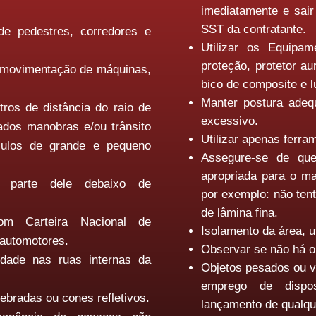
imediatamente e sair
SST da contratante.
de pedestres, corredores e
Utilizar os Equipam
proteção, protetor au
 movimentação de máquinas,
bico de composite e l
Manter postura adeq
ros de distância do raio de
excessivo.
ados manobras e/ou trânsito
Utilizar apenas ferr
culos de grande e pequeno
Assegure-se de que
apropriada para o ma
 parte dele debaixo de
por exemplo: não ten
de lâmina fina.
om Carteira Nacional de
Isolamento da área, ut
 automotores.
Observar se não há o
idade nas ruas internas da
Objetos pesados ou 
emprego de dispos
zebradas ou cones refletivos.
lançamento de qualque