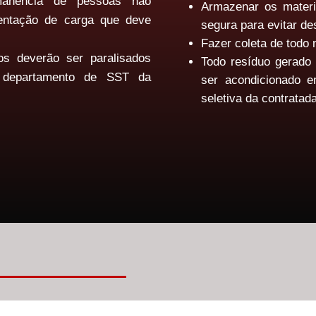
manência de pessoas não
Armazenar os materi
entação de carga que deve
segura para evitar de
Fazer coleta de todo 
s deverão ser paralisados
Todo resíduo gerado 
 departamento de SST da
ser acondicionado e
seletiva da contratada